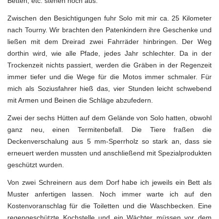
Betten, etc. stehen noch aus.
Zwischen den Besichtigungen fuhr Solo mit mir ca. 25 Kilometer
nach Tourny. Wir brachten den Patenkindern ihre Geschenke und
ließen mit dem Dreirad zwei Fahrräder hinbringen. Der Weg
dorthin wird, wie alle Pfade, jedes Jahr schlechter. Da in der
Trockenzeit nichts passiert, werden die Gräben in der Regenzeit
immer tiefer und die Wege für die Motos immer schmaler. Für
mich als Soziusfahrer hieß das, vier Stunden leicht schwebend
mit Armen und Beinen die Schläge abzufedern.
Zwei der sechs Hütten auf dem Gelände von Solo hatten, obwohl
ganz neu, einen Termitenbefall. Die Tiere fraßen die
Deckenverschalung aus 5 mm-Sperrholz so stark an, dass sie
erneuert werden mussten und anschließend mit Spezialprodukten
geschützt wurden.
Von zwei Schreinern aus dem Dorf habe ich jeweils ein Bett als
Muster anfertigen lassen. Noch immer warte ich auf den
Kostenvoranschlag für die Toiletten und die Waschbecken. Eine
regengeschützte Kochstelle und ein Wächter müssen vor dem