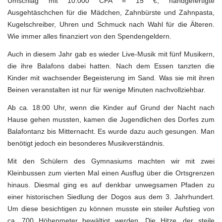
Umschlag mit 10.000 CFA = 15 €, handgefertigte
Ausgehtäschchen für die Mädchen, Zahnbürste und Zahnpasta,
Kugelschreiber, Uhren und Schmuck nach Wahl für die Älteren.
Wie immer alles finanziert von den Spendengeldern.
Auch in diesem Jahr gab es wieder Live-Musik mit fünf Musikern,
die ihre Balafons dabei hatten. Nach dem Essen tanzten die
Kinder mit wachsender Begeisterung im Sand. Was sie mit ihren
Beinen veranstalten ist nur für wenige Minuten nachvollziehbar.
Ab ca. 18:00 Uhr, wenn die Kinder auf Grund der Nacht nach
Hause gehen mussten, kamen die Jugendlichen des Dorfes zum
Balafontanz bis Mitternacht. Es wurde dazu auch gesungen. Man
benötigt jedoch ein besonderes Musikverständnis.
Mit den Schülern des Gymnasiums machten wir mit zwei
Kleinbussen zum vierten Mal einen Ausflug über die Ortsgrenzen
hinaus. Diesmal ging es auf denkbar unwegsamen Pfaden zu
einer historischen Siedlung der Dogos aus dem 3. Jahrhundert.
Um diese besichtigen zu können musste ein steiler Aufstieg von
ca. 700 Höhenmeter bewältigt werden. Die Hitze, der steile