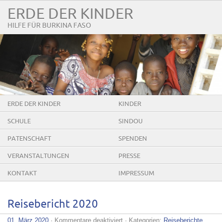
ERDE DER KINDER
HILFE FÜR BURKINA FASO
ERDE DER KINDER
KINDER
SCHULE
SINDOU
PATENSCHAFT
SPENDEN
VERANSTALTUNGEN
PRESSE
KONTAKT
IMPRESSUM
Reisebericht 2020
für
01. März 2020
·
Kommentare deaktiviert
· Kategorien:
Reiseberichte