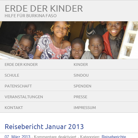
ERDE DER KINDER
HILFE FÜR BURKINA FASO
ERDE DER KINDER
KINDER
SCHULE
SINDOU
PATENSCHAFT
SPENDEN
VERANSTALTUNGEN
PRESSE
KONTAKT
IMPRESSUM
Reisebericht Januar 2013
für
07. März 2013
·
Kommentare deaktiviert
· Kategorien:
Reiseberichte