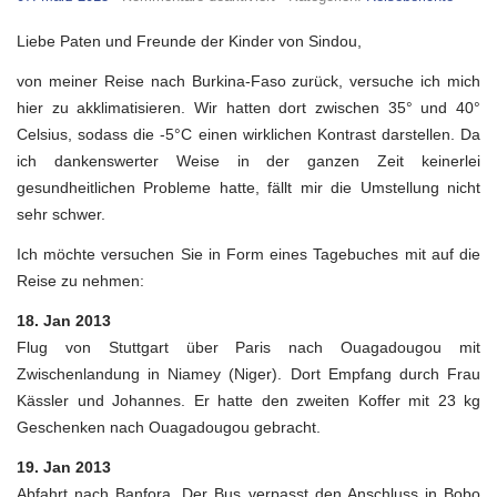
Reisebericht
Januar
Liebe Paten und Freunde der Kinder von Sindou,
2013
von meiner Reise nach Burkina-Faso zurück, versuche ich mich
hier zu akklimatisieren. Wir hatten dort zwischen 35° und 40°
Celsius, sodass die -5°C einen wirklichen Kontrast darstellen. Da
ich dankenswerter Weise in der ganzen Zeit keinerlei
gesundheitlichen Probleme hatte, fällt mir die Umstellung nicht
sehr schwer.
Ich möchte versuchen Sie in Form eines Tagebuches mit auf die
Reise zu nehmen:
18. Jan 2013
Flug von Stuttgart über Paris nach Ouagadougou mit
Zwischenlandung in Niamey (Niger). Dort Empfang durch Frau
Kässler und Johannes. Er hatte den zweiten Koffer mit 23 kg
Geschenken nach Ouagadougou gebracht.
19. Jan 2013
Abfahrt nach Banfora. Der Bus verpasst den Anschluss in Bobo